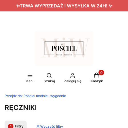
✨TRWA WYPRZEDAŻ ! WYSYŁKA W 24H! ✨
Produkty w koszy
Otwórz wyszukiwarkę
Menu
Szukaj
Zaloguj się
Koszyk
Przejdź do:
Pościel modnie i wygodnie
RĘCZNIKI
Filtry
Wyczyść filtry