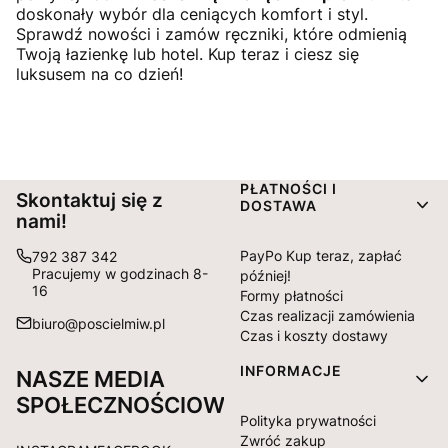
doskonały wybór dla ceniących komfort i styl.
Sprawdź nowości i zamów ręczniki, które odmienią
Twoją łazienkę lub hotel. Kup teraz i ciesz się
luksusem na co dzień!
Linki w stopce
PŁATNOŚCI I
Skontaktuj się z
DOSTAWA
nami!
PayPo Kup teraz, zapłać
792 387 342
Pracujemy w godzinach 8-
później!
16
Formy płatności
Czas realizacji zamówienia
biuro@poscielmiw.pl
Czas i koszty dostawy
INFORMACJE
NASZE MEDIA
SPOŁECZNOŚCIOWE:
Polityka prywatności
Zwróć zakup