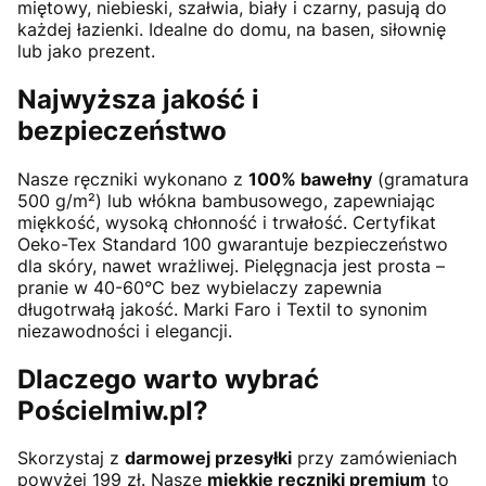
miętowy, niebieski, szałwia, biały i czarny, pasują do
każdej łazienki. Idealne do domu, na basen, siłownię
lub jako prezent.
Najwyższa jakość i
bezpieczeństwo
Nasze ręczniki wykonano z
100% bawełny
(gramatura
500 g/m²) lub włókna bambusowego, zapewniając
miękkość, wysoką chłonność i trwałość. Certyfikat
Oeko-Tex Standard 100 gwarantuje bezpieczeństwo
dla skóry, nawet wrażliwej. Pielęgnacja jest prosta –
pranie w 40-60°C bez wybielaczy zapewnia
długotrwałą jakość. Marki Faro i Textil to synonim
niezawodności i elegancji.
Dlaczego warto wybrać
Pościelmiw.pl?
Skorzystaj z
darmowej przesyłki
przy zamówieniach
powyżej 199 zł. Nasze
miękkie ręczniki premium
to