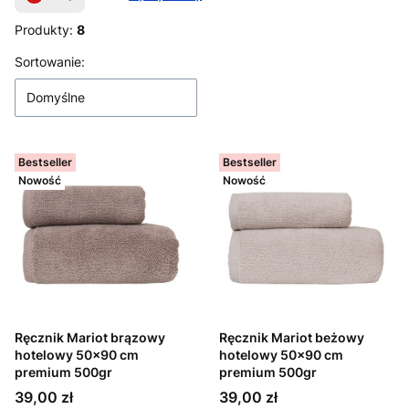
Produkty:
8
Lista produktów
Sortowanie:
Domyślne
Bestseller
Bestseller
Nowość
Nowość
Ręcznik Mariot brązowy
Ręcznik Mariot beżowy
hotelowy 50x90 cm
hotelowy 50x90 cm
premium 500gr
premium 500gr
Cena
Cena
39,00 zł
39,00 zł