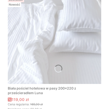
Nowość
Biała pościel hotelowa w pasy 200x220 z
prześcieradłem Luna
Cena promocyjna
119,00 zł
Cena regularna:
169,00 zł