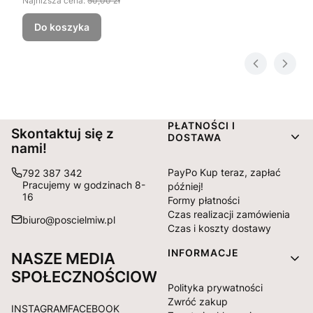
Najniższa cena:
50,00 zł
Do koszyka
Linki w stopce
PŁATNOŚCI I
Skontaktuj się z
DOSTAWA
nami!
PayPo Kup teraz, zapłać
792 387 342
Pracujemy w godzinach 8-
później!
16
Formy płatności
Czas realizacji zamówienia
biuro@poscielmiw.pl
Czas i koszty dostawy
INFORMACJE
NASZE MEDIA
SPOŁECZNOŚCIOWE:
Polityka prywatności
Zwróć zakup
INSTAGRAM
FACEBOOK