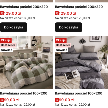
Bawełniana pościel 200x220
Bawełniana pościel 200x220
Cena promocyjna
Cena promocyjna
129,00 zł
129,00 zł
Najniższa cena:
169,00 zł
Najniższa cena:
129,00 zł
Do koszyka
Do koszyka
Okazja
Okazja
Bestseller
Bestseller
Nowość
Nowość
Bawełniana pościel 160x200
Bawełniana pościel 160x200
Cena promocyjna
Cena promocyjna
99,00 zł
99,00 zł
Najniższa cena:
129,00 zł
Najniższa cena:
129,00 zł