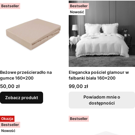
Bestseller
Bestseller
Nowość
Beżowe prześcieradło na
Elegancka pościel glamour w
gumce 160x200
falbanki biała 160x200
Cena
Cena
50,00 zł
99,00 zł
Powiadom mnie o
Zobacz produkt
dostępności
Okazja
Bestseller
Bestseller
Nowość