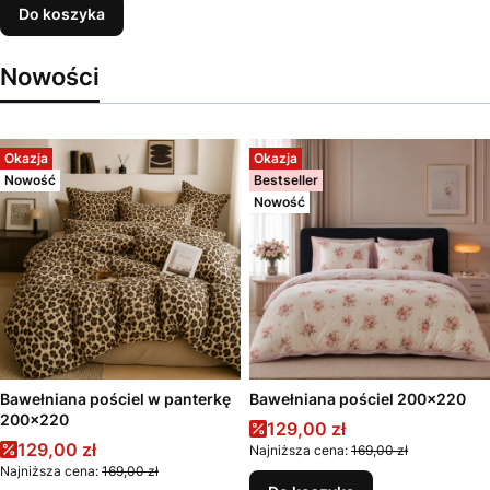
Do koszyka
Nowości
Okazja
Okazja
Nowość
Bestseller
Nowość
Bawełniana pościel w panterkę
Bawełniana pościel 200x220
200x220
Cena promocyjna
129,00 zł
Cena promocyjna
129,00 zł
Najniższa cena:
169,00 zł
Najniższa cena:
169,00 zł