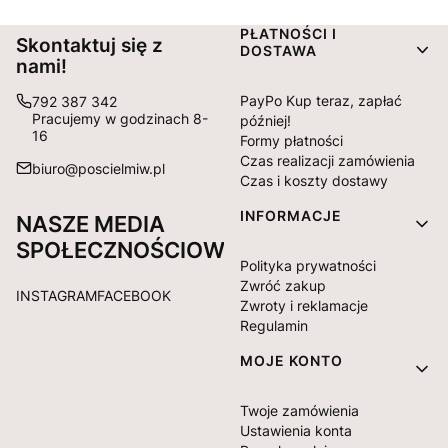
Linki w stopce
PŁATNOŚCI I
Skontaktuj się z
DOSTAWA
nami!
PayPo Kup teraz, zapłać
792 387 342
Pracujemy w godzinach 8-
później!
16
Formy płatności
Czas realizacji zamówienia
biuro@poscielmiw.pl
Czas i koszty dostawy
INFORMACJE
NASZE MEDIA
SPOŁECZNOŚCIOWE:
Polityka prywatności
Zwróć zakup
INSTAGRAM
FACEBOOK
Zwroty i reklamacje
Regulamin
MOJE KONTO
Twoje zamówienia
Ustawienia konta