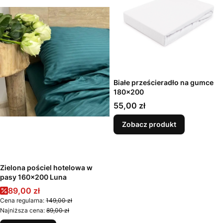
Białe prześcieradło na gumce
180x200
Cena
55,00 zł
Zobacz produkt
Zielona pościel hotelowa w
pasy 160x200 Luna
Cena promocyjna
89,00 zł
Cena regularna:
149,00 zł
Najniższa cena:
89,00 zł