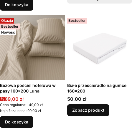
Do koszyka
Okazja
Bestseller
Bestseller
Nowość
Beżowa pościel hotelowa w
Białe prześcieradło na gumce
pasy 160x200 Luna
160x200
Cena promocyjna
Cena
89,00 zł
50,00 zł
Cena regularna:
149,00 zł
Zobacz produkt
Najniższa cena:
99,00 zł
Do koszyka