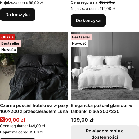
Cena regularna:
169,00 zł
Najniższa cena:
99,00 zł
Najniższa cena:
119,00 zł
Do koszyka
Do koszyka
Okazja
Bestseller
Bestseller
Nowość
Nowość
Czarna pościel hotelowa w pasy
Elegancka pościel glamour w
160x200 z prześcieradłem Luna
falbanki biała 200x220
Cena promocyjna
Cena
99,00 zł
109,00 zł
Cena regularna:
149,00 zł
Powiadom mnie o
Najniższa cena:
99,00 zł
dostępności