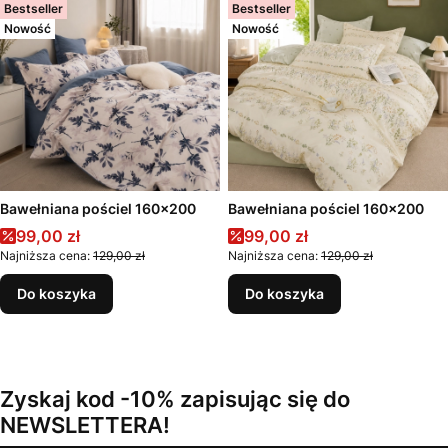
Bestseller
Bestseller
Nowość
Nowość
Bawełniana pościel 160x200
Bawełniana pościel 160x200
Cena promocyjna
Cena promocyjna
99,00 zł
99,00 zł
Najniższa cena:
129,00 zł
Najniższa cena:
129,00 zł
Do koszyka
Do koszyka
Zyskaj kod -10% zapisując się do
NEWSLETTERA!