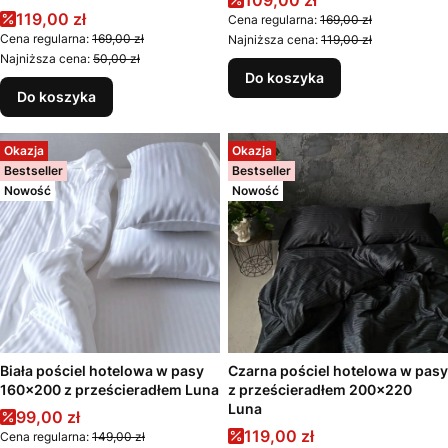
109,00 zł
Cena promocyjna
119,00 zł
Cena regularna:
169,00 zł
Cena regularna:
169,00 zł
Najniższa cena:
119,00 zł
Najniższa cena:
50,00 zł
Do koszyka
Do koszyka
Okazja
Okazja
Bestseller
Bestseller
Nowość
Nowość
Biała pościel hotelowa w pasy
Czarna pościel hotelowa w pasy
160x200 z prześcieradłem Luna
z prześcieradłem 200x220
Luna
Cena promocyjna
99,00 zł
Cena promocyjna
119,00 zł
Cena regularna:
149,00 zł