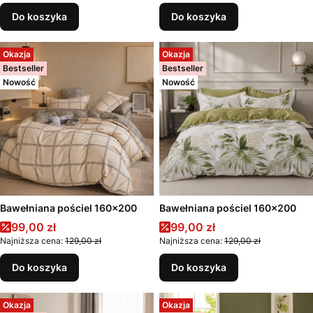
Do koszyka
Do koszyka
Okazja
Okazja
Bestseller
Bestseller
Nowość
Nowość
Bawełniana pościel 160x200
Bawełniana pościel 160x200
Cena promocyjna
Cena promocyjna
99,00 zł
99,00 zł
Najniższa cena:
129,00 zł
Najniższa cena:
129,00 zł
Do koszyka
Do koszyka
Okazja
Okazja