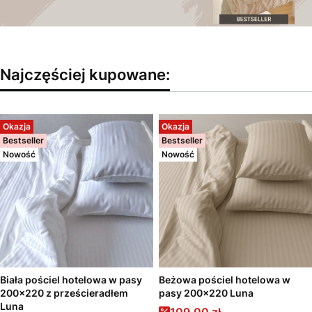
Najczęściej kupowane:
Okazja
Okazja
Bestseller
Bestseller
Nowość
Nowość
Biała pościel hotelowa w pasy
Beżowa pościel hotelowa w
200x220 z prześcieradłem
pasy 200x220 Luna
Luna
Cena promocyjna