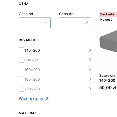
CENA
Cena od
Cena do
Bestseller
Nowość
zł
zł
ROZMIAR
Rozmiar
8
140x200
0
90x200
0
160x200
Szare cie
0
180x200
140x200
Cena
50,00 zł
0
200x220
Więcej opcji (2)
MATERIAŁ