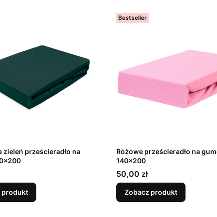
Bestseller
 zieleń prześcieradło na
Różowe prześcieradło na gum
40x200
140x200
Cena
50,00 zł
 produkt
Zobacz produkt