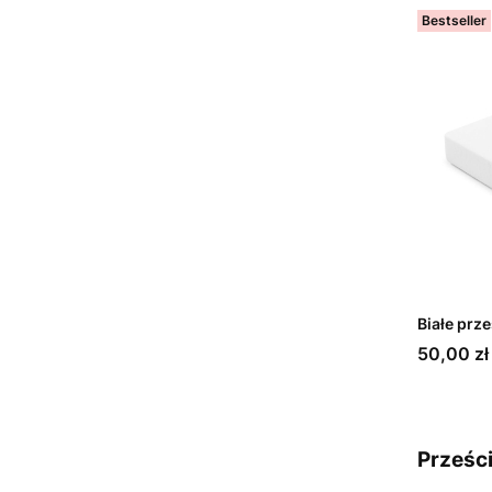
Bestseller
Białe prz
Cena
50,00 zł
Prześc