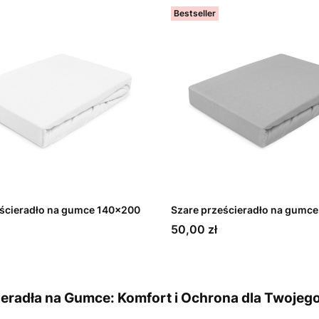
Bestseller
eścieradło na gumce 140x200
Szare prześcieradło na gumc
Cena
50,00 zł
ieradła na Gumce: Komfort i Ochrona dla Twojeg