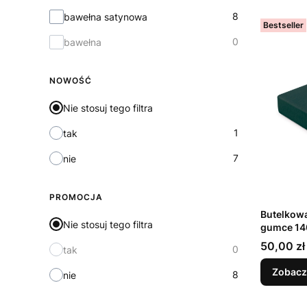
Materiał
8
bawełna satynowa
Bestseller
0
bawełna
NOWOŚĆ
Nie stosuj tego filtra
1
tak
7
nie
PROMOCJA
Butelkowa
Nie stosuj tego filtra
gumce 1
Cena
50,00 zł
0
tak
Zobacz
8
nie