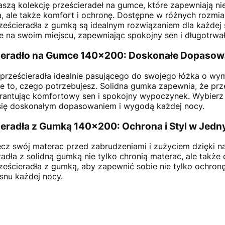
aszą kolekcję prześcieradeł na gumce, które zapewniają n
, ale także komfort i ochronę. Dostępne w różnych rozmi
ześcieradła z gumką są idealnym rozwiązaniem dla każdej sy
e na swoim miejscu, zapewniając spokojny sen i długotrwa
ieradło na Gumce 140x200: Doskonałe Dopasow
prześcieradła idealnie pasującego do swojego łóżka o w
ie to, czego potrzebujesz. Solidna gumka zapewnia, że pr
rantując komfortowy sen i spokojny wypoczynek. Wybierz
się doskonałym dopasowaniem i wygodą każdej nocy.
ieradła z Gumką 140x200: Ochrona i Styl w Jed
cz swój materac przed zabrudzeniami i zużyciem dzięki 
radła z solidną gumką nie tylko chronią materac, ale także 
ześcieradła z gumką, aby zapewnić sobie nie tylko ochronę
snu każdej nocy.