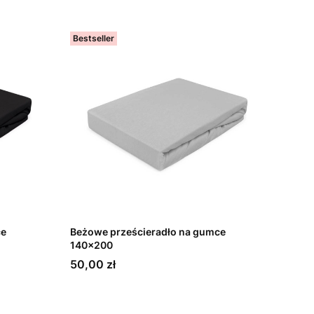
Bestseller
ce
Beżowe prześcieradło na gumce
140x200
Cena
50,00 zł