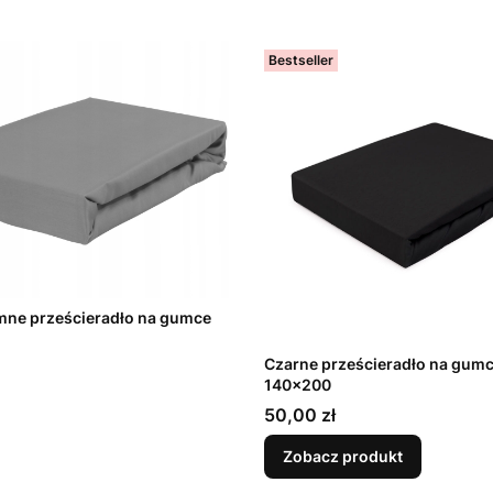
Bestseller
mne prześcieradło na gumce
Czarne prześcieradło na gum
140x200
Cena
50,00 zł
Zobacz produkt