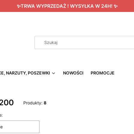
✨TRWA WYPRZEDAŻ ! WYSYŁKA W 24H! ✨
CE, NARZUTY, POSZEWKI
NOWOŚCI
PROMOCJE
200
Produkty:
8
 produktów
e:
ne