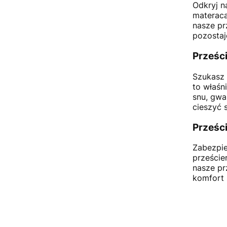
Odkryj n
materaca
nasze pr
pozostaj
Prześc
Szukasz 
to właśn
snu, gwa
cieszyć 
Prześc
Zabezpie
przeście
nasze pr
komfort 