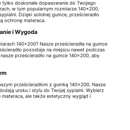
ie tylko doskonałe dopasowanie do Twojego
arach, w tym popularnym rozmiarze 140x200,
pialni. Dzięki solidnej gumce, prześcieradło
łą ochronę materaca.
anie i Wygoda
ymiarach 140x200? Nasze prześcieradła na gumce
ześcieradło pozostaje na miejscu nawet podczas
 nasze prześcieradło na gumce 140x200, aby
nym
naszym prześcieradłom z gumką 140x200. Nasze
dodają uroku i stylu do Twojej sypialni. Wybierz
 materaca, ale także estetyczny wygląd i