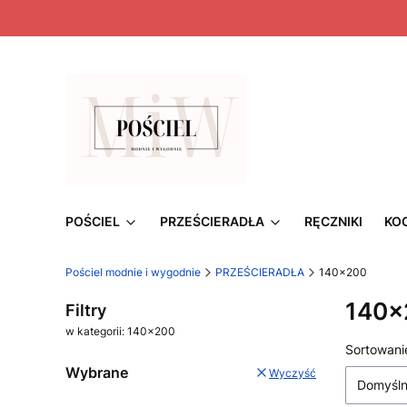
POŚCIEL
PRZEŚCIERADŁA
RĘCZNIKI
KO
Pościel modnie i wygodnie
PRZEŚCIERADŁA
140x200
140x
Filtry
w kategorii: 140x200
Lista
Sortowani
Wybrane
Wyczyść
Domyśl