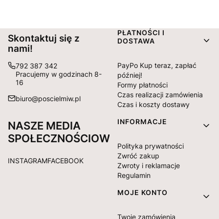
Linki w stopce
PŁATNOŚCI I
Skontaktuj się z
DOSTAWA
nami!
PayPo Kup teraz, zapłać
792 387 342
Pracujemy w godzinach 8-
później!
16
Formy płatności
Czas realizacji zamówienia
biuro@poscielmiw.pl
Czas i koszty dostawy
INFORMACJE
NASZE MEDIA
SPOŁECZNOŚCIOWE:
Polityka prywatności
Zwróć zakup
INSTAGRAM
FACEBOOK
Zwroty i reklamacje
Regulamin
MOJE KONTO
Twoje zamówienia