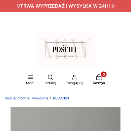
✨TRWA WYPRZEDAŻ ! WYSYŁKA W 24H! ✨
Produkty w koszy
Otwórz wyszukiwarkę
Menu
Szukaj
Zaloguj się
Koszyk
Pościel modnie i wygodnie
RĘCZNIKI