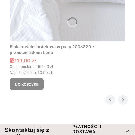
Biała pościel hotelowa w pasy 200x220 z
prześcieradłem Luna
Cena promocyjna
119,00 zł
Cena regularna:
169,00 zł
Najniższa cena:
50,00 zł
Do koszyka
Linki w stopce
PŁATNOŚCI I
Skontaktuj się z
DOSTAWA