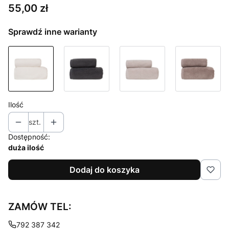
Cena
55,00 zł
Sprawdź inne warianty
Ilość
szt.
Dostępność:
duża ilość
Dodaj do koszyka
ZAMÓW TEL:
792 387 342