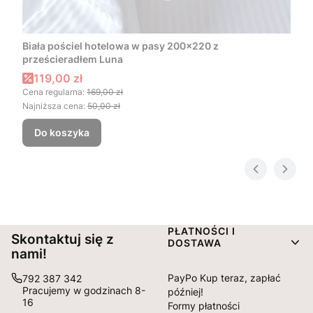
Biała pościel hotelowa w pasy 200x220 z
prześcieradłem Luna
Cena promocyjna
119,00 zł
Cena regularna:
169,00 zł
Najniższa cena:
50,00 zł
Do koszyka
Linki w stopce
PŁATNOŚCI I
Skontaktuj się z
DOSTAWA
nami!
PayPo Kup teraz, zapłać
792 387 342
Pracujemy w godzinach 8-
później!
16
Formy płatności