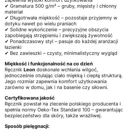
zapewnia wysoki komfort użytkowania
✔ Gramatura 500 g/m² – gruby, mięsisty i chłonny
materiał
✔ Długotrwała miękkość – pozostaje przyjemny w
dotyku nawet po wielu praniach
✔ Solidne wykończenie – precyzyjne obszycia
zapobiegają strzępieniu i zwiększają żywotność
✔ Ponadczasowy styl – pasuje do każdej aranżacji
łazienki
✔ Bez zawieszki – czysty, minimalistyczny wygląd
Miękkość i funkcjonalność na co dzień
Ręcznik
Leon
doskonale wchłania wilgoć,
jednocześnie otulając ciało miękką i ciepłą strukturą.
Jego rozmiar zapewnia komfort użytkowania
zarówno w domu, jak i na basenie czy siłowni.
Certyfikowana jakość
Ręcznik powstał na zlecenie polskiego producenta i
spełnia normy Oeko-Tex Standard 100 – gwarantując
bezpieczeństwo dla skóry, także wrażliwej.
Sposób pielęgnacji: