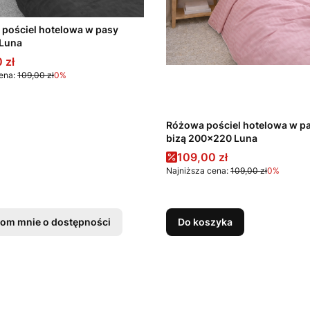
 pościel hotelowa w pasy
Luna
promocyjna
 zł
ena:
109,00 zł
0%
Różowa pościel hotelowa w pa
bizą 200x220 Luna
Cena promocyjna
109,00 zł
Najniższa cena:
109,00 zł
0%
om mnie o dostępności
Do koszyka