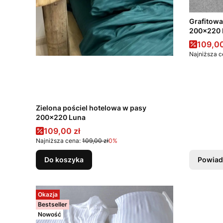
Grafitowa
200x220 
Cena 
109,00
Najniższa c
Zielona pościel hotelowa w pasy
200x220 Luna
Cena promocyjna
109,00 zł
Najniższa cena:
109,00 zł
0%
Do koszyka
Powiad
Okazja
Bestseller
Nowość