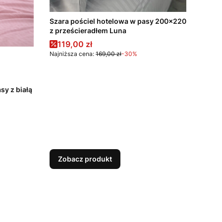
Szara pościel hotelowa w pasy 200x220
z prześcieradłem Luna
Cena promocyjna
119,00 zł
Najniższa cena:
169,00 zł
-30%
sy z białą
Zobacz produkt