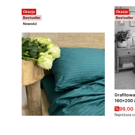
Okazja
Okazja
Bestseller
Bestseller
Nowość
Grafitowa
160x200 z
Cena 
99,00 
Najniższa c