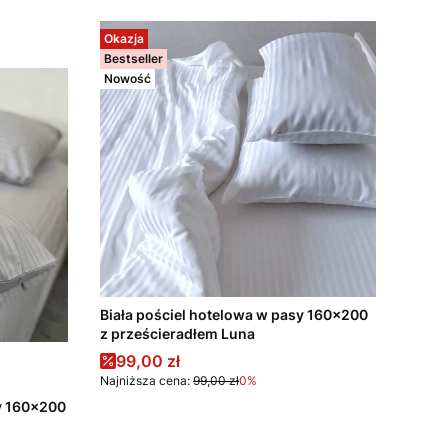
Okazja
Bestseller
Nowość
Biała pościel hotelowa w pasy 160x200
z prześcieradłem Luna
Cena promocyjna
99,00 zł
Najniższa cena:
99,00 zł
0%
y 160x200