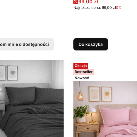
Cena promocyjna
99,00 zł
Najniższa cena:
99,00 zł
0%
om mnie o dostępności
Do koszyka
Okazja
Bestseller
Nowość