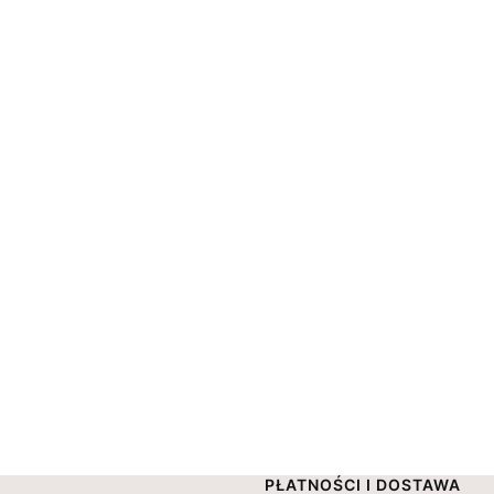
Linki w stopce
PŁATNOŚCI I DOSTAWA