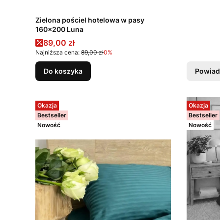
Zielona pościel hotelowa w pasy
160x200 Luna
Cena promocyjna
89,00 zł
Najniższa cena:
89,00 zł
0%
Do koszyka
Powiad
Okazja
Okazja
Bestseller
Bestseller
Nowość
Nowość