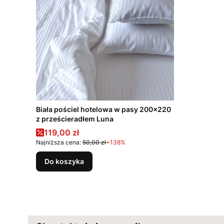
Biała pościel hotelowa w pasy 200x220
z prześcieradłem Luna
Cena promocyjna
119,00 zł
Najniższa cena:
50,00 zł
+138%
Do koszyka