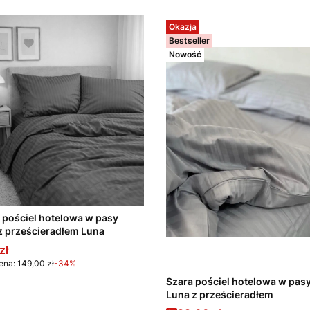
Okazja
Bestseller
Nowość
 pościel hotelowa w pasy
 prześcieradłem Luna
promocyjna
zł
ena:
149,00 zł
-34%
Szara pościel hotelowa w pas
Luna z prześcieradłem