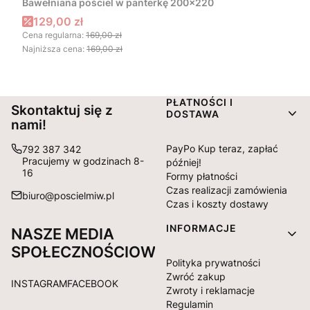
Bawełniana pościel w panterkę 200x220
Cena promocyjna
129,00 zł
Cena regularna:
169,00 zł
Najniższa cena:
169,00 zł
Linki w stopce
PŁATNOŚCI I
Skontaktuj się z
DOSTAWA
nami!
PayPo Kup teraz, zapłać
792 387 342
Pracujemy w godzinach 8-
później!
16
Formy płatności
Czas realizacji zamówienia
biuro@poscielmiw.pl
Czas i koszty dostawy
INFORMACJE
NASZE MEDIA
SPOŁECZNOŚCIOWE:
Polityka prywatności
Zwróć zakup
INSTAGRAM
FACEBOOK
Zwroty i reklamacje
Regulamin