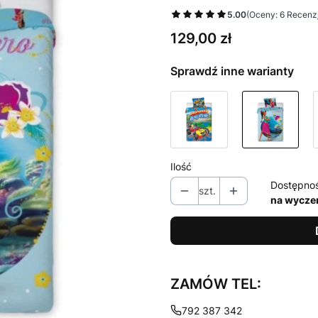
5.00
(Oceny: 6 Recenzj
Cena
129,00 zł
Sprawdź inne warianty
Ilość
Dostępno
szt.
na wycze
ZAMÓW TEL:
792 387 342