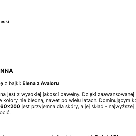
ieski
ONNA
ę z bajki:
Elena z Avaloru
a jest z wysokiej jakości bawełny. Dzięki zaawansowanej t
e kolory nie bledną, nawet po wielu latach. Dominującym kol
 160x200
jest przyjemna dla skóry, a jej skład - najwyższej
ocić.