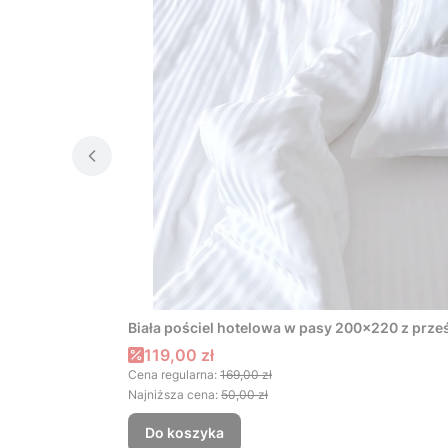
Biała pościel hotelowa w pasy 200x220 z prze
Cena promocyjna
119,00 zł
Cena regularna:
169,00 zł
Najniższa cena:
50,00 zł
Do koszyka