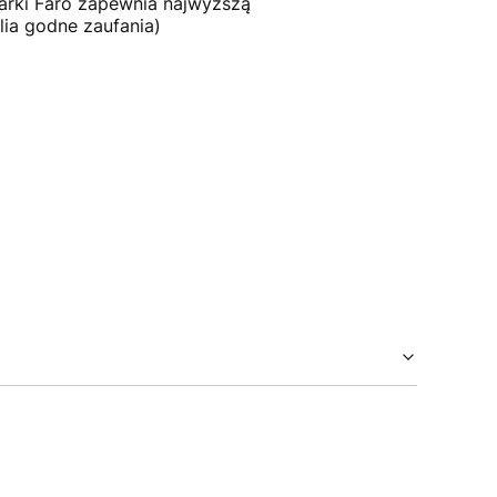
rki Faro zapewnia najwyższą
lia godne zaufania)