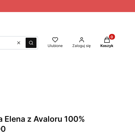
Produkty w kos
Wyczyść
Szukaj
Ulubione
Zaloguj się
Koszyk
a Elena z Avaloru 100%
00