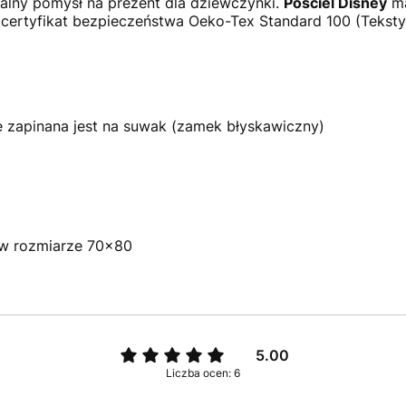
alny pomysł na prezent dla dziewczynki.
Pościel Disney
ma
certyfikat bezpieczeństwa Oeko-Tex Standard 100 (Teksty
 zapinana jest na suwak (zamek błyskawiczny)
w rozmiarze 70x80
5.00
Liczba ocen: 6