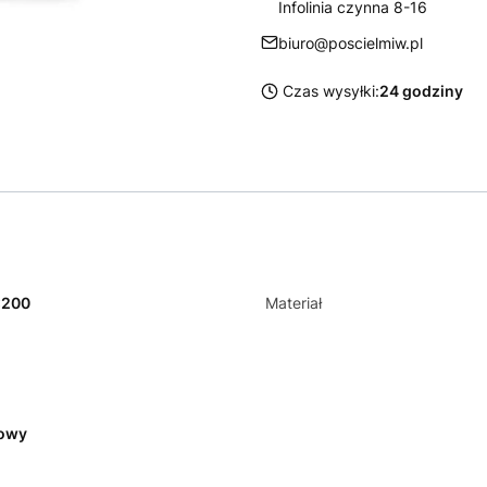
Infolinia czynna 8-16
biuro@poscielmiw.pl
Czas wysyłki:
24 godziny
x200
Materiał
kowy