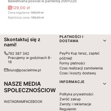
Bawełniana pościel w panterkę 200x220
Cena promocyjna
129,00 zł
Cena regularna:
169,00 zł
Najniższa cena:
169,00 zł
Linki w stopce
PŁATNOŚCI I
Skontaktuj się z
DOSTAWA
nami!
PayPo Kup teraz, zapłać
792 387 342
Pracujemy w godzinach 8-
później!
16
Formy płatności
Czas realizacji zamówienia
biuro@poscielmiw.pl
Czas i koszty dostawy
INFORMACJE
NASZE MEDIA
SPOŁECZNOŚCIOWE:
Polityka prywatności
Zwróć zakup
INSTAGRAM
FACEBOOK
Zwroty i reklamacje
Regulamin