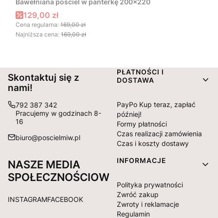
Bawełniana pościel w panterkę 200x220
Cena promocyjna
129,00 zł
Cena regularna:
169,00 zł
Najniższa cena:
169,00 zł
Linki w stopce
PŁATNOŚCI I
Skontaktuj się z
DOSTAWA
nami!
PayPo Kup teraz, zapłać
792 387 342
Pracujemy w godzinach 8-
później!
16
Formy płatności
Czas realizacji zamówienia
biuro@poscielmiw.pl
Czas i koszty dostawy
INFORMACJE
NASZE MEDIA
SPOŁECZNOŚCIOWE:
Polityka prywatności
Zwróć zakup
INSTAGRAM
FACEBOOK
Zwroty i reklamacje
Regulamin