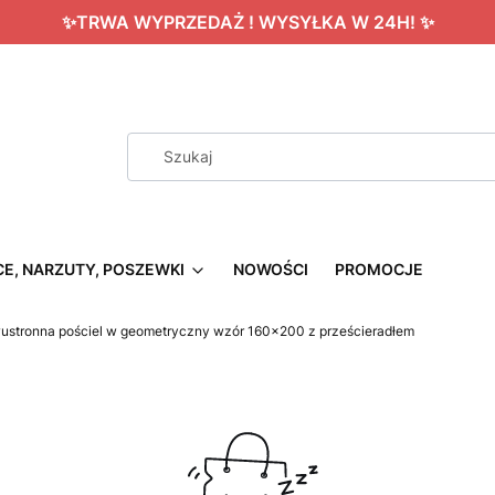
✨TRWA WYPRZEDAŻ ! WYSYŁKA W 24H! ✨
CE, NARZUTY, POSZEWKI
NOWOŚCI
PROMOCJE
ustronna pościel w geometryczny wzór 160x200 z prześcieradłem