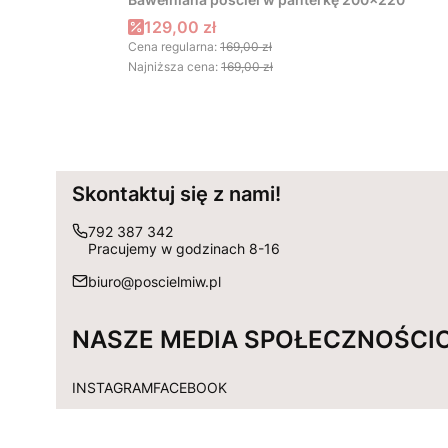
Cena promocyjna
129,00 zł
Cena regularna:
169,00 zł
Najniższa cena:
169,00 zł
Skontaktuj się z nami!
792 387 342
Pracujemy w godzinach 8-16
biuro@poscielmiw.pl
NASZE MEDIA SPOŁECZNOŚCI
INSTAGRAM
FACEBOOK