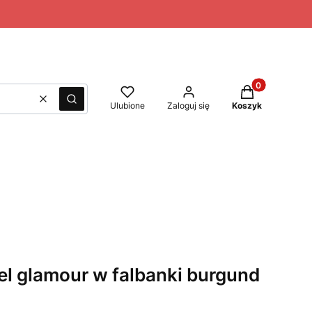
Produkty w kos
Wyczyść
Szukaj
Ulubione
Zaloguj się
Koszyk
el glamour w falbanki burgund