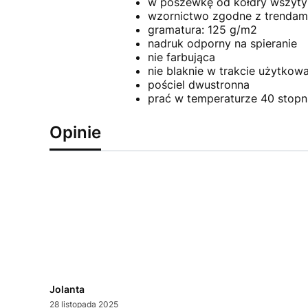
w poszewkę od kołdry wszyty
wzornictwo zgodne z trendami
gramatura: 125 g/m2
nadruk odporny na spieranie
nie farbująca
nie blaknie w trakcie użytkow
pościel dwustronna
prać w temperaturze 40 stopn
Opinie
Jolanta
28 listopada 2025