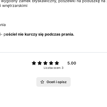
 wygodny zamek błyskawiczny, poszewki na poduszkę na 
 wnętrzarskimi
ania
i- p
ościel nie kurczy się podczas prania.
5.00
Liczba ocen: 3
Oceń i opisz