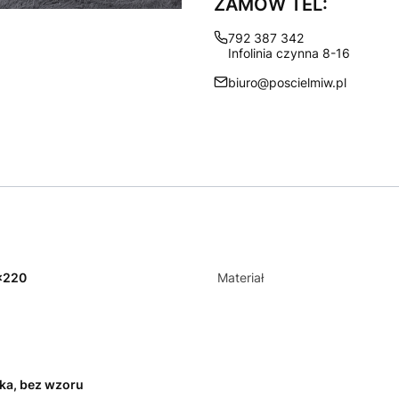
ZAMÓW TEL:
792 387 342
Infolinia czynna 8-16
biuro@poscielmiw.pl
x220
Materiał
ka, bez wzoru