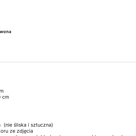
rwona
cm
0 cm
 (nie śliska i sztuczna)
oru ze zdjęcia