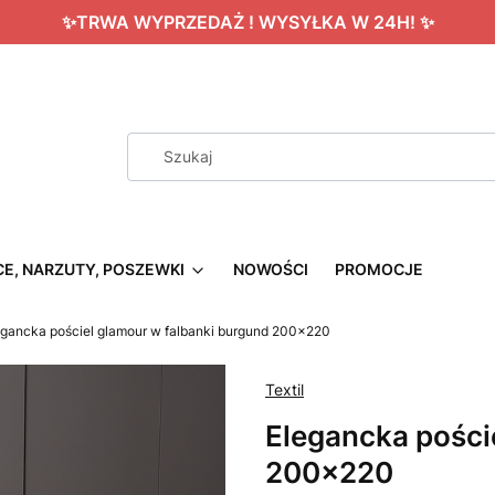
✨TRWA WYPRZEDAŻ ! WYSYŁKA W 24H! ✨
CE, NARZUTY, POSZEWKI
NOWOŚCI
PROMOCJE
egancka pościel glamour w falbanki burgund 200x220
Textil
Elegancka pości
200x220