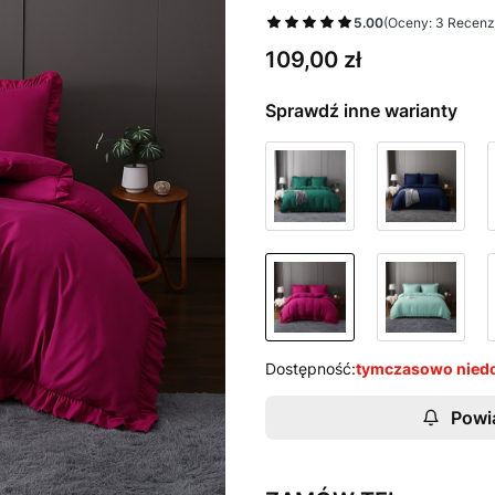
5.00
(Oceny: 3 Recenzj
Cena
109,00 zł
Sprawdź inne warianty
Dostępność:
tymczasowo nied
Powi