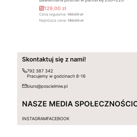
Cena promocyjna
129,00 zł
Cena regularna:
169,00 zł
Najniższa cena:
169,00 zł
Skontaktuj się z nami!
792 387 342
Pracujemy w godzinach 8-16
biuro@poscielmiw.pl
NASZE MEDIA SPOŁECZNOŚCI
INSTAGRAM
FACEBOOK