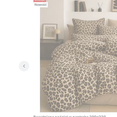
Nowość
Bawełniana pościel w panterkę 200x220